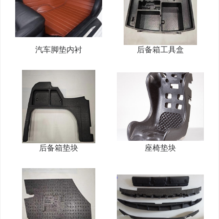
汽车脚垫内衬
后备箱工具盒
后备箱垫块
座椅垫块